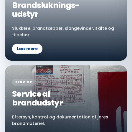
Brandsluknings-
udstyr
Slukkere, brandtæpper, slangevinder, skilte og
tilbehør.
Læs mere
SERVICE
Service af
brandudstyr
Eftersyn, kontrol og dokumentation af jeres
brandmateriel.