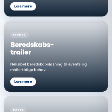
Læs mere
EVENTS
Beredskabs-
trailer
Fleksibel beredskabsløsning til events og
midlertidige behov.
Læs mere
PAFSS