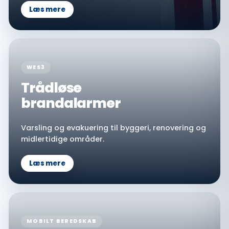
Læs mere
WES3
Trådløse
brandalarmer
Varsling og evakuering til byggeri, renovering og
midlertidige områder.
Læs mere
MOBILT BEREDSKAB