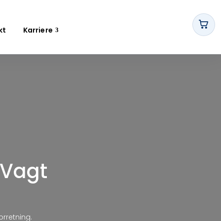
kt
Karriere
 Vagt
orretning.