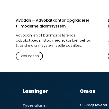
Avodan –
Advokatkontor opgraderer
til moderne alarmsystem
A
dvodan, en af Danmarks førende
advokatkæder, stod med et konkret behov:
Et ældre alarmsystem skulle udskiftes.
Læs casen
Løsninger
Om os
CS Vagt leverer
Tyverialarm