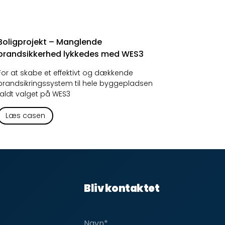
Boligprojekt – Manglende
brandsikkerhed lykkedes med WES3
For at skabe et effektivt og dækkende
brandsikringssystem til hele byggepladsen
faldt valget på WES3
Læs casen
Bliv kontaktet