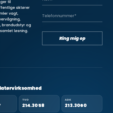
ger til
fentlige aktører
amler vagt,
vervågning,
, brandudstyr og
 samlet løsning.
Ring mig op
allatørvirksomhed
TVO
ADK
7
214.3058
213.3060