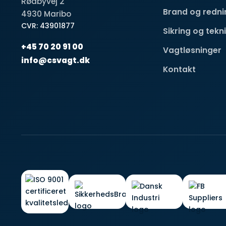
Rødbyvej 2
Brand og redni
4930 Maribo
CVR: 43901877
Sikring og tekn
+45 70 20 91 00
Vagtløsninger
info@csvagt.dk
Kontakt