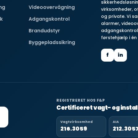
sikkerhedsløsnin
ng
Videoovervågning
virksomheder, of
og private. Vi s
ik
Adgangskontrol
alarmer, videoo
Brandudstyr
adgangskontrol
førstehjælp i én
Byggepladssikring
f
in
REGISTRERET HOS F&P
Certificeret vagt- og inst
Vagtvirksomhed
AIA
216.3059
212.305