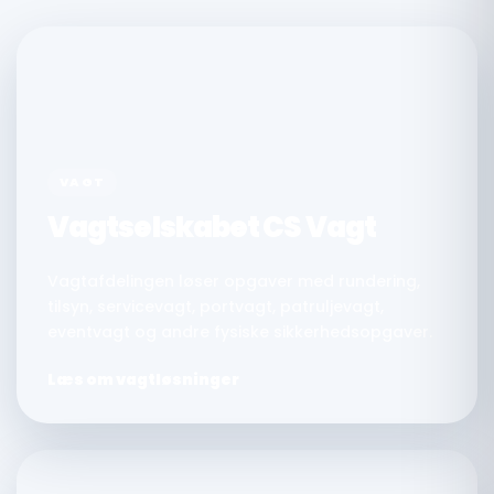
VAGT
Vagtselskabet CS Vagt
Vagtafdelingen løser opgaver med rundering,
tilsyn, servicevagt, portvagt, patruljevagt,
eventvagt og andre fysiske sikkerhedsopgaver.
Læs om vagtløsninger