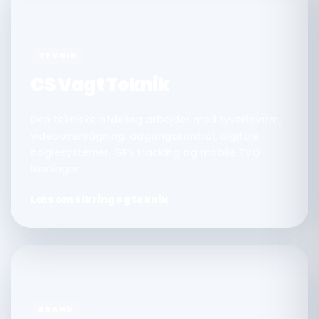
TEKNIK
CS Vagt Teknik
Den tekniske afdeling arbejder med tyverialarm,
videoovervågning, adgangskontrol, digitale
nøglesystemer, GPS tracking og mobile TVO-
løsninger.
Læs om sikring og teknik
BRAND