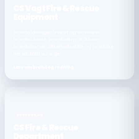
CS Vagt Fire & Rescue
Equipment
Brandafdelingen leverer og servicerer
brandslukkere, brandudstyr, trådløse
brandalarmer, sikkerhedsskilte og praktiske
beredskabsløsninger.
Læs om brand og redning
BEREDSKAB
CS Fire & Rescue
Department