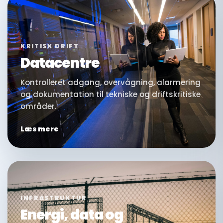
KRITISK DRIFT
Datacentre
Kontrolleret adgang, overvågning, alarmering
og dokumentation til tekniske og driftskritiske
områder.
Læs mere
INFRASTRUKTUR
Energi, data og