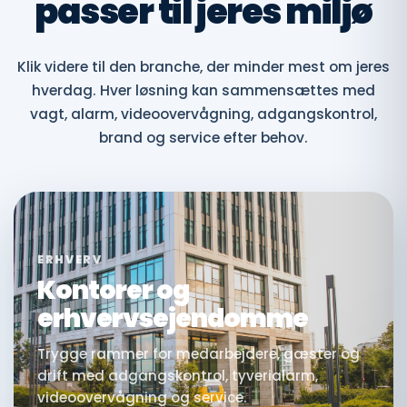
passer til jeres miljø
Klik videre til den branche, der minder mest om jeres
hverdag. Hver løsning kan sammensættes med
vagt, alarm, videoovervågning, adgangskontrol,
brand og service efter behov.
ERHVERV
Kontorer og
erhvervsejendomme
Trygge rammer for medarbejdere, gæster og
drift med adgangskontrol, tyverialarm,
videoovervågning og service.