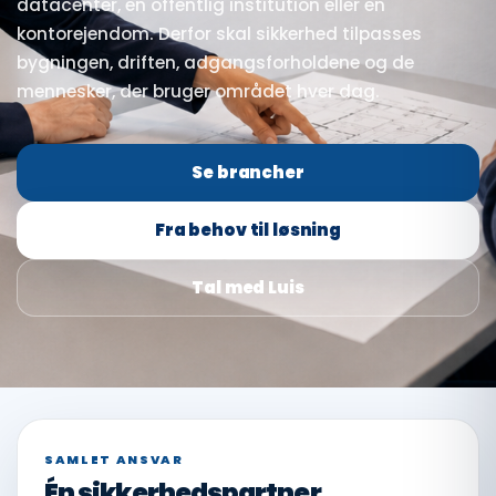
datacenter, en offentlig institution eller en
kontorejendom. Derfor skal sikkerhed tilpasses
bygningen, driften, adgangsforholdene og de
mennesker, der bruger området hver dag.
Se brancher
Fra behov til løsning
Tal med Luis
SAMLET ANSVAR
Én sikkerhedspartner