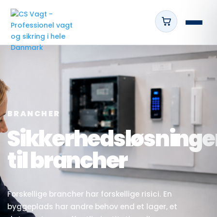
BRANCHER
Sikkerhedsløsninge
til brancher
Forskellige brancher har forskellige risici. En
byggeplads har andre behov end et lager, et