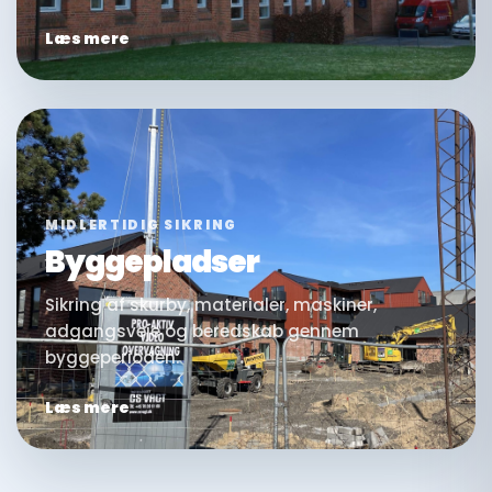
Læs mere
MIDLERTIDIG SIKRING
Byggepladser
Sikring af skurby, materialer, maskiner,
adgangsveje og beredskab gennem
byggeperioden.
Læs mere