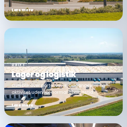
Læs mere
DRIFT
Lager og logistik
Overblik over porte, varer, adgangsveje og
aktivitet uden for normal åbningstid.
Læs mere