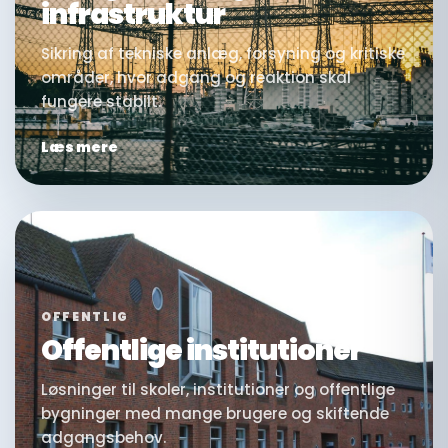
infrastruktur
Sikring af tekniske anlæg, forsyning og kritiske
områder, hvor adgang og reaktion skal
fungere stabilt.
Læs mere
OFFENTLIG
Offentlige institutioner
Løsninger til skoler, institutioner og offentlige
bygninger med mange brugere og skiftende
adgangsbehov.