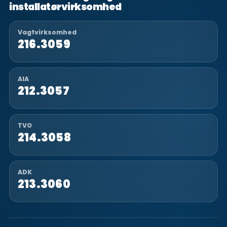
installatørvirksomhed
Vagtvirksomhed
216.3059
AIA
212.3057
TVO
214.3058
ADK
213.3060