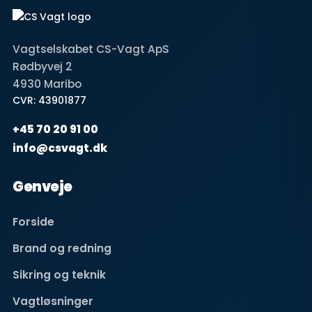
Vagtselskabet CS-Vagt ApS
Rødbyvej 2
4930 Maribo
CVR: 43901877
+45 70 20 91 00
info@csvagt.dk
Genveje
Forside
Brand og redning
Sikring og teknik
Vagtløsninger