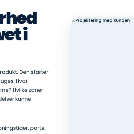
erhed
et i
rodukt. Den starter
ruges. Hvor
rne? Hvilke zoner
delser kunne
ningstider, porte,