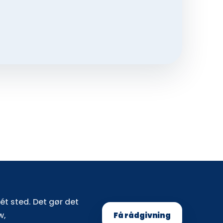
t sted. Det gør det
w,
Få rådgivning