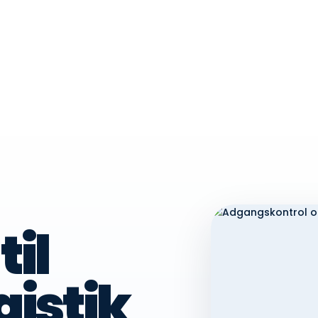
nger
Brancher
Cases
Om CS Vagt
Kontakt
Karr
til
gistik