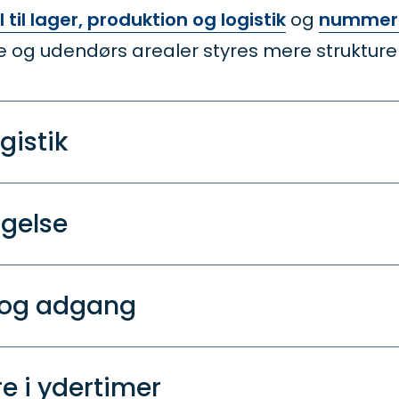
il lager, produktion og logistik
og
nummerp
og udendørs arealer styres mere strukturer
gistik
gelse
a og adgang
 i ydertimer