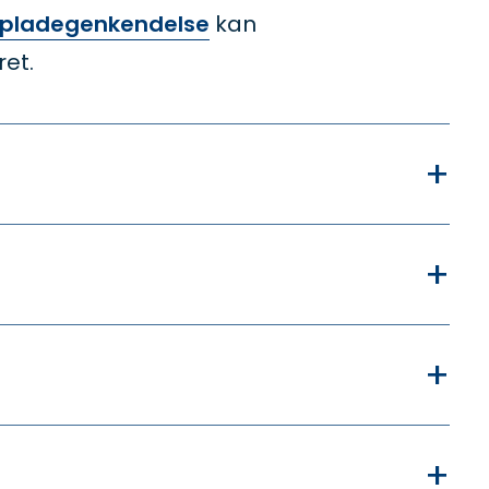
ladegenkendelse
kan
et.
+
+
+
+