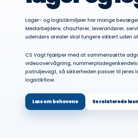
Lager- og logistikmiljøer har mange bevæg
Medarbejdere, chauffører, leverandører, servi
udendørs arealer skal fungere sikkert uden a
CS Vagt hjælper med at sammensætte adgan
videoovervågning, nummerpladegenkendelse,
patruljevagt, så sikkerheden passer til jeres 
logistikflow.
Læs om behovene
Se relaterede løs