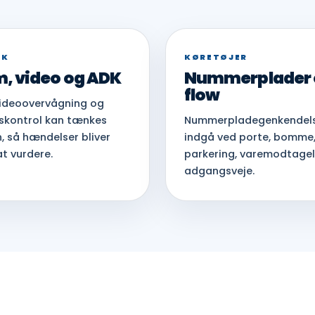
IK
KØRETØJER
, video og ADK
Nummerplader 
flow
videoovervågning og
kontrol kan tænkes
Nummerpladegenkendels
 så hændelser bliver
indgå ved porte, bomme
at vurdere.
parkering, varemodtage
adgangsveje.