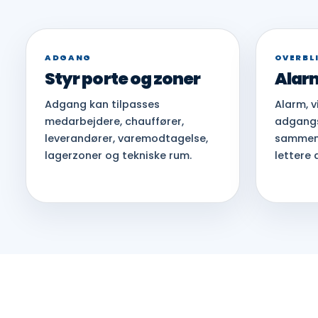
ADGANG
OVERBL
Styr porte og zoner
Alarm
Adgang kan tilpasses
Alarm, 
medarbejdere, chauffører,
adgangs
leverandører, varemodtagelse,
sammen,
lagerzoner og tekniske rum.
lettere 