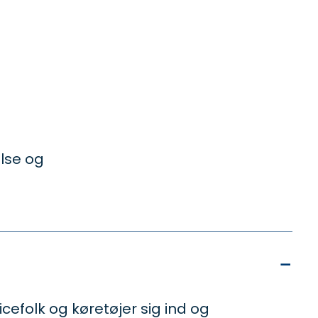
lse og
−
efolk og køretøjer sig ind og