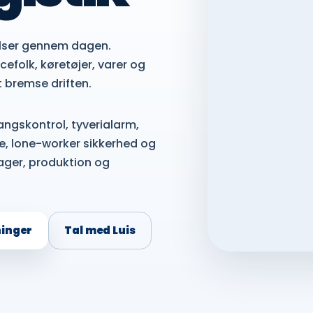
elser gennem dagen.
cefolk, køretøjer, varer og
t bremse driften.
gskontrol, tyverialarm,
 lone-worker sikkerhed og
lager, produktion og
ninger
Tal med Luis