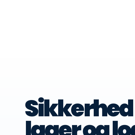
Løsni
Sikkerhed 
lager og lo