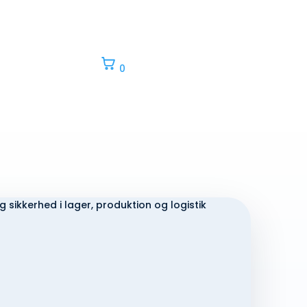
iere
0