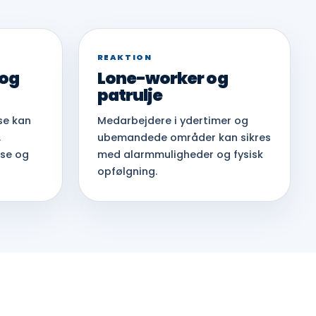
REAKTION
og
Lone-worker og
patrulje
e kan
Medarbejdere i ydertimer og
,
ubemandede områder kan sikres
lse og
med alarmmuligheder og fysisk
opfølgning.