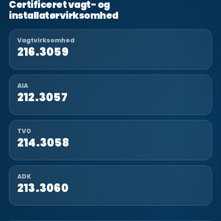
Certificeret vagt- og
installatørvirksomhed
Vagtvirksomhed
216.3059
AIA
212.3057
TVO
214.3058
ADK
213.3060