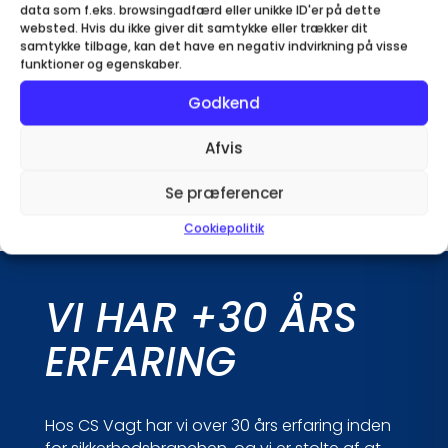
TVO: 214.3058
data som f.eks. browsingadfærd eller unikke ID'er på dette
websted. Hvis du ikke giver dit samtykke eller trækker dit
ADK: 213.3060
samtykke tilbage, kan det have en negativ indvirkning på visse
funktioner og egenskaber.
Vi har produkter og løsninger til alle
Godkend
sikringsklasser.
Afvis
Kontakt os
Se præferencer
Cookiepolitik
VI HAR +30 ÅRS
ERFARING
Hos CS Vagt har vi over 30 års erfaring inden