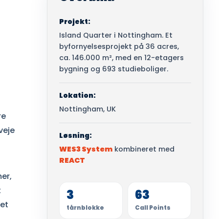
Projekt:
Island Quarter i Nottingham. Et
byfornyelsesprojekt på 36 acres,
ca. 146.000 m², med en 12-etagers
bygning og 693 studieboliger.
Lokation:
Nottingham, UK
re
veje
Løsning:
WES3 System
kombineret med
REACT
er,
t
3
63
tet
tårnblokke
Call Points