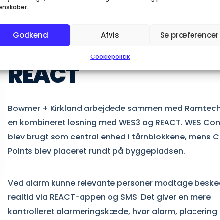
LØSNINGEN
enskaber.
WES3 blev
Godkend
Afvis
Se præferencer
kombineret med
Cookiepolitik
REACT
Bowmer + Kirkland arbejdede sammen med Ramtec
en kombineret løsning med WES3 og REACT. WES Co
blev brugt som central enhed i tårnblokkene, mens C
Points blev placeret rundt på byggepladsen.
Ved alarm kunne relevante personer modtage besked
realtid via REACT-appen og SMS. Det giver en mere
kontrolleret alarmeringskæde, hvor alarm, placering