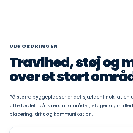
UDFORDRINGEN
Travlhed, støj og 
over et stort områ
På større byggepladser er det sjældent nok, at en 
ofte fordelt på tværs af områder, etager og midlertid
placering, drift og kommunikation.