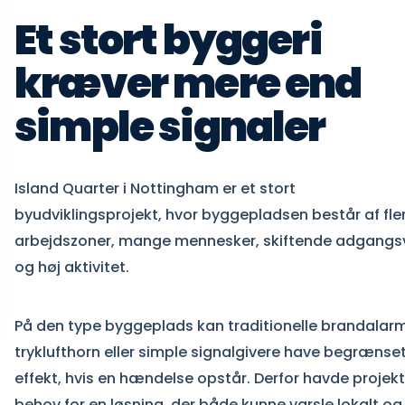
Et stort byggeri
kræver mere end
simple signaler
Island Quarter i Nottingham er et stort
byudviklingsprojekt, hvor byggepladsen består af fle
arbejdszoner, mange mennesker, skiftende adgangs
og høj aktivitet.
På den type byggeplads kan traditionelle brandalarm
tryklufthorn eller simple signalgivere have begrænse
effekt, hvis en hændelse opstår. Derfor havde projek
behov for en løsning, der både kunne varsle lokalt og