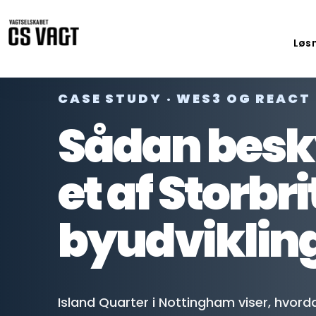
Løs
CASE STUDY · WES3 OG REACT
Sådan besk
et af Storbr
byudviklin
Island Quarter i Nottingham viser, hvo