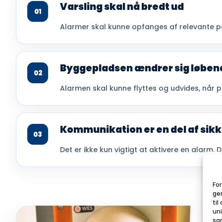
Varsling skal nå bredt ud
01
Alarmer skal kunne opfanges af relevante pe
Byggepladsen ændrer sig løben
02
Alarmen skal kunne flyttes og udvides, når 
Kommunikation er en del af sik
03
Det er ikke kun vigtigt at aktivere en alarm. 
For
ge
til
uni
sam