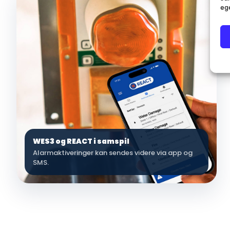
eg
WES3 og REACT i samspil
Alarmaktiveringer kan sendes videre via app og
SMS.