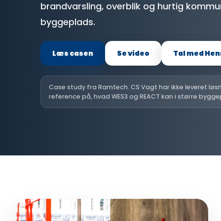
brandvarsling, overblik og hurtig kommu
byggeplads.
Læs casen
Se video
Tal med Hen
Case study fra Ramtech. CS Vagt har ikke leveret lø
reference på, hvad WES3 og REACT kan i større byggep