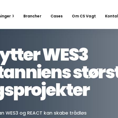
ninger
Brancher
Cases
Om CS Vagt
Konta
ytter WES3
itanniens størs
gsprojekter
rdan WES3 og REACT kan skabe trådløs