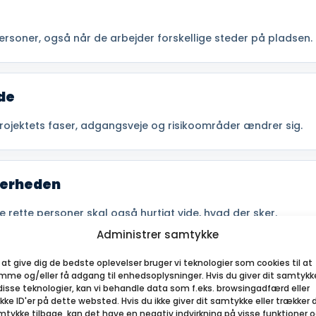
rsoner, også når de arbejder forskellige steder på pladsen.
de
projektets faser, adgangsveje og risikoområder ændrer sig.
kerheden
De rette personer skal også hurtigt vide, hvad der sker.
Administrer samtykke
 at give dig de bedste oplevelser bruger vi teknologier som cookies til at
mme og/eller få adgang til enhedsoplysninger. Hvis du giver dit samtykk
 disse teknologier, kan vi behandle data som f.eks. browsingadfærd eller
kke ID'er på dette websted. Hvis du ikke giver dit samtykke eller trækker d
tykke tilbage, kan det have en negativ indvirkning på visse funktioner 