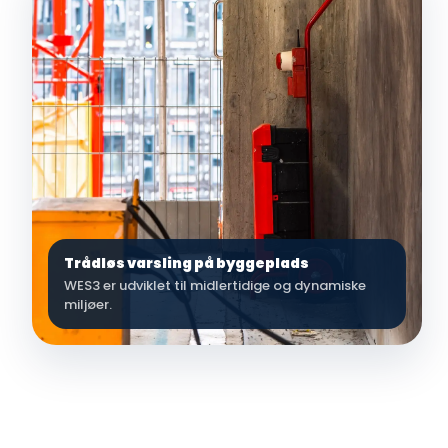
Trådløs varsling på byggeplads
WES3 er udviklet til midlertidige og dynamiske
miljøer.