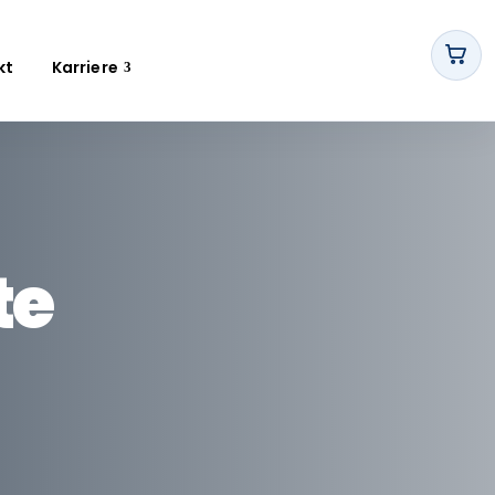
kt
Karriere
te