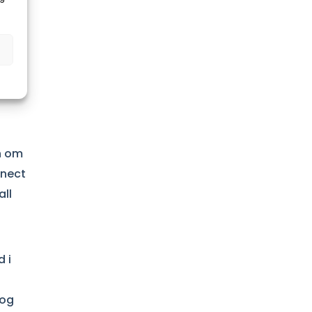
h om
nnect
all
 i
 og