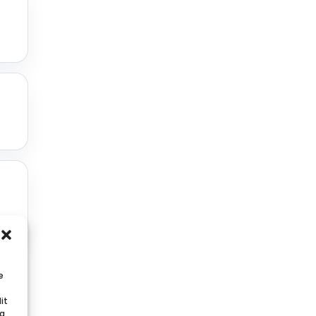
e
it
og