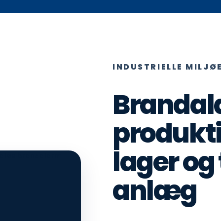
INDUSTRIELLE MILJØ
Brandala
produkt
lager og
anlæg