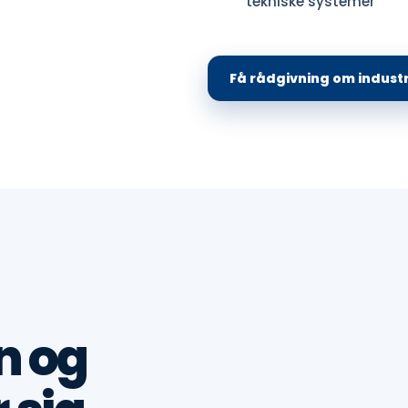
tekniske systemer
Få rådgivning om industr
n og