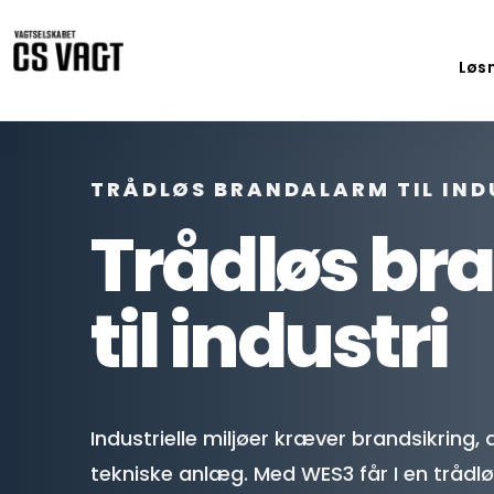
Løs
TRÅDLØS BRANDALARM TIL IND
Trådløs br
til industri
Industrielle miljøer kræver brandsikring,
tekniske anlæg. Med WES3 får I en trådløs