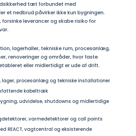
randsikkerhed tæt forbundet med
ller et nedbrud påvirker ikke kun bygningen.
forsinke leverancer og skabe risiko for
var.
tion, lagerhaller, tekniske rum, procesanlæg,
ser, renoveringer og områder, hvor faste
tableret eller midlertidigt er ude af drift.
, lager, procesanlæg og tekniske installationer
mfattende kabeltræk
gning, udvidelse, shutdowns og midlertidige
etektorer, varmedetektorer og call points
d REACT, vagtcentral og eksisterende