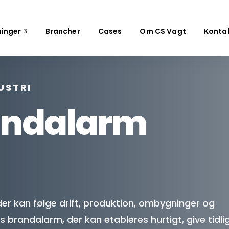
ninger
Brancher
Cases
Om CS Vagt
Konta
USTRI
andalarm
 der kan følge drift, produktion, ombygninger og
 brandalarm, der kan etableres hurtigt, give tidli