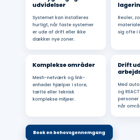
udvidelser
lageri
Systemet kan installeres
Reoler, z
hurtigt, når faste systemer
material
er ude af drift eller ikke
sig ofte i
dækker nye zoner.
Komplekse områder
Drift u
arbejd
Mesh-netværk og link-
Med auto
enheder hjælper i store,
og REACT
tætte eller teknisk
personer
komplekse miljøer.
når områ
Book en behovsgennemgang