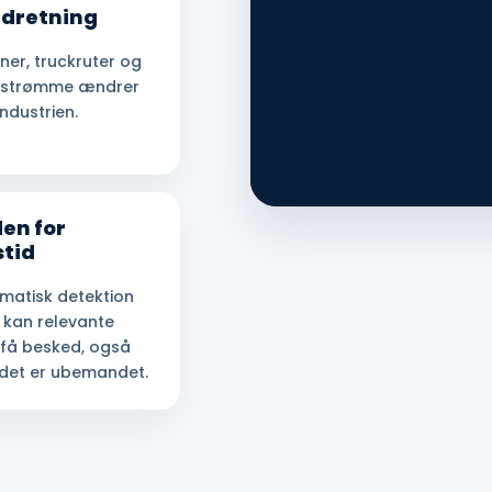
ndretning
oner, truckruter og
estrømme ændrer
 industrien.
den for
stid
matisk detektion
 kan relevante
 få besked, også
det er ubemandet.