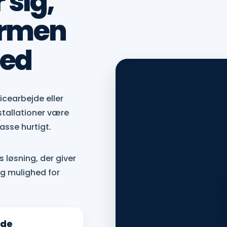
sig,
armen
med
icearbejde eller
tallationer være
asse hurtigt.
 løsning, der giver
g mulighed for
nde