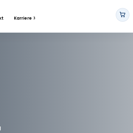
kt
Karriere
g