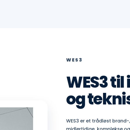
WES3
WES3 til 
og tekni
WES3 er et trådløst brand-
midlertidige, komplekse og