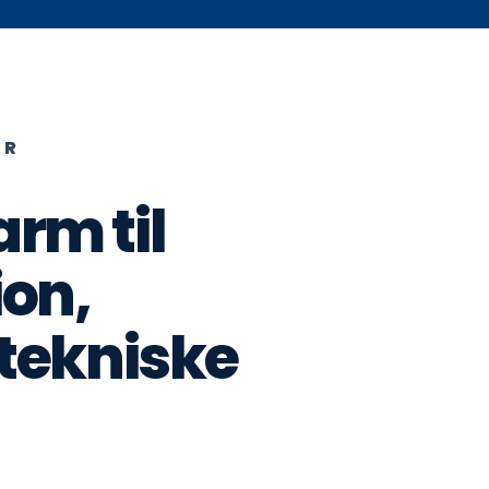
ER
rm til
ion,
 tekniske