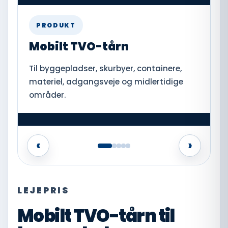
PRODUKT
Mobilt TVO-tårn
Til byggepladser, skurbyer, containere,
K
materiel, adgangsveje og midlertidige
t
områder.
p
‹
›
LEJEPRIS
Mobilt TVO-tårn til