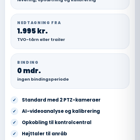
NEDTAGNING FRA
1.995 kr.
TVO-tårn eller trailer
BINDING
0 mdr.
ingen bindingsperiode
Standard med 2 PTZ-kameraer
✓
AI-videoanalyse og kalibrering
✓
Opkobling til kontrolcentral
✓
Højttaler til anråb
✓