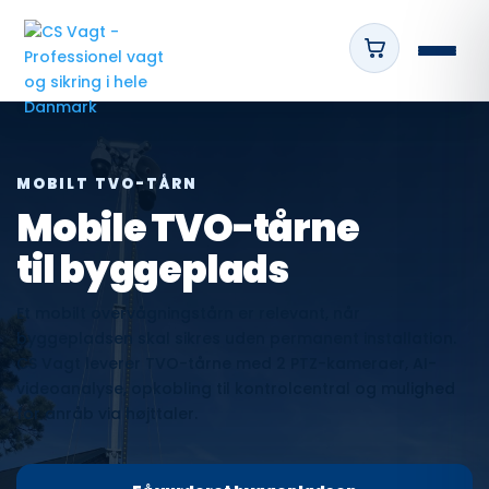
MOBILT TVO-TÅRN
Mobile TVO-tårne
til byggeplads
Et mobilt overvågningstårn er relevant, når
byggepladsen skal sikres uden permanent installation.
CS Vagt leverer TVO-tårne med 2 PTZ-kameraer, AI-
videoanalyse, opkobling til kontrolcentral og mulighed
for anråb via højttaler.