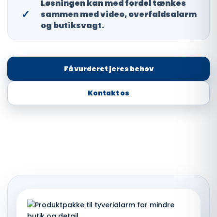
Løsningen kan med fordel tænkes
✓
sammen med video, overfaldsalarm
og butiksvagt.
Få vurderet jeres behov
Kontakt os