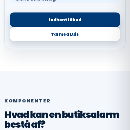
Indhent tilbud
Tal med Luis
KOMPONENTER
Hvad kan en butiksalarm
bestå af?