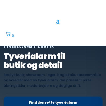
0
0
TYVERIALARM TIL BUTIK
Tyverialarm til
butik og detail
Beskyt butik, showroom, lager, baglokale, kasseområde
og værdier med en tyverialarm, der passer til jeres
åbningstider, medarbejdere og daglige drift.
Find den rette tyverialarm